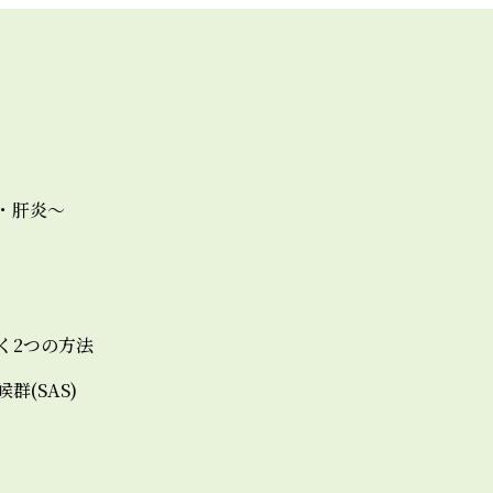
・肝炎～
く2つの方法
(SAS)