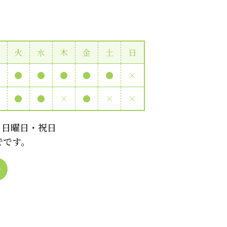
月
火
水
木
金
土
日
●
●
●
●
●
●
×
●
●
●
×
●
×
×
・日曜日・祝日
でです。