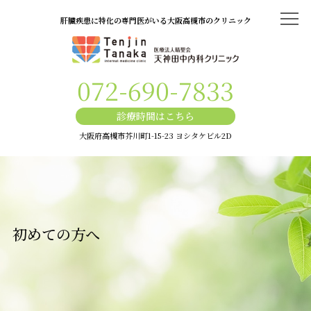
肝臓疾患に特化の専門医がいる大阪高槻市のクリニック
ホーム
072-690-7833
代表あいさつ
医院概要・アクセス
診療時間はこちら
機材紹介
大阪府高槻市芥川町1-15-23 ヨシタケビル2D
よくある質問
はじめての方へ
自費診療の費用
40～60歳は要注意「生活習慣病」とは？
初めての方へ
よくわかる肝臓疾患
肝臓機能低下のサイン～肝硬変・肝臓がん・肝炎～
肝臓がんの主な原因は慢性肝炎