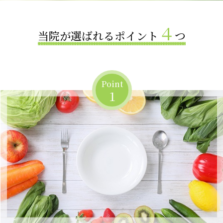
その症状は高血圧かも？症状と発症の原因
４
高脂血症の主な原因は生活習慣？改善に導く2つの方法
当院が選ばれるポイント
つ
急に止まるイビキは危険？睡眠時無呼吸症候群(SAS)
自覚しにくい糖尿病の初期症状を知ろう
Point
生活習慣病によるホルモンの乱れと諸症状
1
お問い合わせ
求人情報
ニュース
ブログ