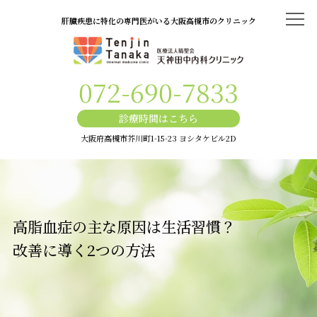
肝臓疾患に特化の専門医がいる大阪高槻市のクリニック
ホーム
072-690-7833
代表あいさつ
医院概要・アクセス
診療時間はこちら
機材紹介
大阪府高槻市芥川町1-15-23 ヨシタケビル2D
よくある質問
はじめての方へ
自費診療の費用
高脂血症の主な原因は生活習慣？
40～60歳は要注意「生活習慣病」とは？
改善に導く2つの方法
よくわかる肝臓疾患
肝臓機能低下のサイン～肝硬変・肝臓がん・肝炎～
肝臓がんの主な原因は慢性肝炎