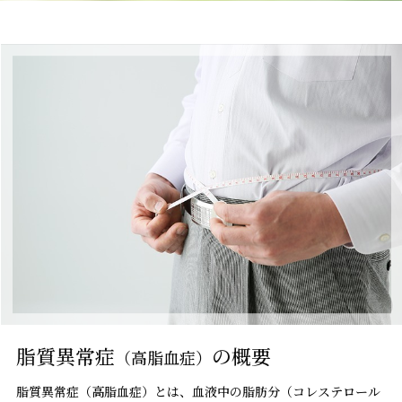
その症状は高血圧かも？症状と発症の原因
高脂血症の主な原因は生活習慣？改善に導く2つの方法
急に止まるイビキは危険？睡眠時無呼吸症候群(SAS)
自覚しにくい糖尿病の初期症状を知ろう
生活習慣病によるホルモンの乱れと諸症状
お問い合わせ
求人情報
ニュース
ブログ
脂質異常症
の概要
（高脂血症）
脂質異常症（高脂血症）とは、血液中の脂肪分（コレステロール